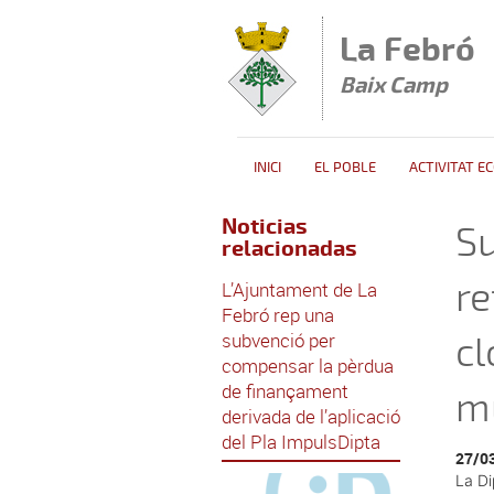
Vés al contingut
La Febró
Baix Camp
INICI
EL POBLE
ACTIVITAT E
Noticias
Su
relacionadas
re
L’Ajuntament de La
Febró rep una
subvenció per
cl
compensar la pèrdua
de finançament
m
derivada de l’aplicació
del Pla ImpulsDipta
27/0
La Di