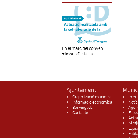
En el marc del conveni
#ImpulsDipta, la...
Ajuntament
Munic
Organització municipal
Inici
Informació econòmica
Notíc
Benvinguda
Agen
Contacte
El po
Activ
Allot
Equi
Entit