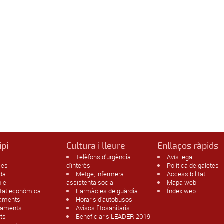
ipi
Cultura i lleure
Enllaços ràpids
Telèfons d'urgència i
Avís legal
ies
d'interès
Política de galetes
da
Metge, infermera i
Accessibilitat
ble
assistenta social
Mapa web
itat econòmica
Farmàcies de guàrdia
Índex web
jaments
Horaris d'autobusos
paments
Avisos fitosanitaris
ats
Beneficiaris LEADER 2019