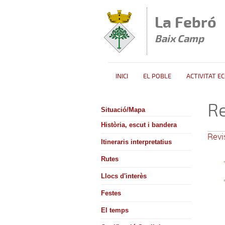
Vés al contingut
La Febró
Baix Camp
INICI
EL POBLE
ACTIVITAT E
Re
Situació/Mapa
Història, escut i bandera
Revi
Itineraris interpretatius
Rutes
Llocs d'interès
Festes
El temps